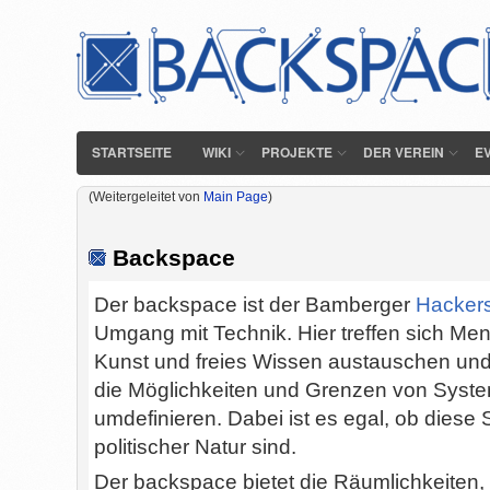
STARTSEITE
WIKI
PROJEKTE
DER VEREIN
E
(Weitergeleitet von
Main Page
)
Backspace
Der backspace ist der Bamberger
Hacker
Umgang mit Technik. Hier treffen sich Mens
Kunst und freies Wissen austauschen u
die Möglichkeiten und Grenzen von Syste
umdefinieren. Dabei ist es egal, ob diese 
politischer Natur sind.
Der backspace bietet die Räumlichkeiten, 